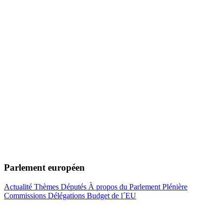
Parlement européen
Actualité
Thèmes
Députés
À propos du Parlement
Plénière
Commissions
Délégations
Budget de l´EU