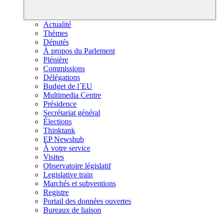
Actualité
Thèmes
Députés
À propos du Parlement
Plénière
Commissions
Délégations
Budget de l´EU
Multimedia Centre
Présidence
Secrétariat général
Élections
Thinktank
EP Newshub
À votre service
Visites
Observatoire législatif
Legislative train
Marchés et subventions
Registre
Portail des données ouvertes
Bureaux de liaison