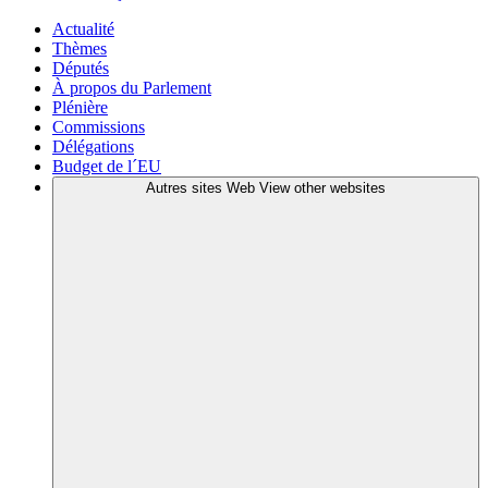
Actualité
Thèmes
Députés
À propos du Parlement
Plénière
Commissions
Délégations
Budget de l´EU
Autres sites Web
View other websites