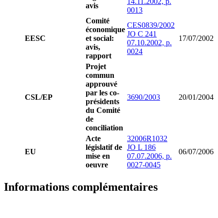
14.11.2002, p.
avis
0013
Comité
CES0839/2002
économique
JO C 241
EESC
et social:
17/07/2002
07.10.2002, p.
avis,
0024
rapport
Projet
commun
approuvé
par les co-
CSL/EP
3690/2003
20/01/2004
présidents
du Comité
de
conciliation
Acte
32006R1032
législatif de
JO L 186
EU
06/07/2006
mise en
07.07.2006, p.
oeuvre
0027-0045
Informations complémentaires