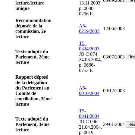
03/09/2002
Ré
lecture/lecture
13.11.2003,
unique
p. 0030-
0296 E
Recommandation
déposée de la
A5-
12/06/2003
commission, 2e
0219/2003
lecture
T5-
0324/2003
Texte adopté du
JO C 074
Parlement, 2ème
03/07/2003
Ré
24.03.2004,
lecture
p. 0666-
0752 E
Rapport déposé
de la délégation
du Parlement au
A5-
09/12/2003
Comité de
0010/2004
conciliation, 3ème
lecture
T5-
0041/2004
Texte adopté du
JO C 096
Parlement, 3ème
29/01/2004
Ré
21.04.2004,
lecture
p. 0019-