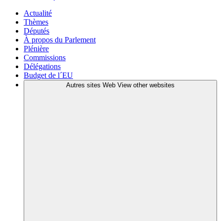
Actualité
Thèmes
Députés
À propos du Parlement
Plénière
Commissions
Délégations
Budget de l´EU
Autres sites Web
View other websites