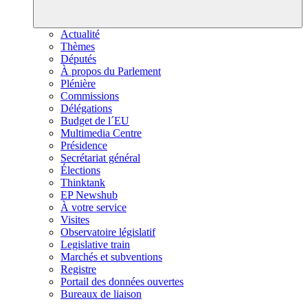
Actualité
Thèmes
Députés
À propos du Parlement
Plénière
Commissions
Délégations
Budget de l´EU
Multimedia Centre
Présidence
Secrétariat général
Élections
Thinktank
EP Newshub
À votre service
Visites
Observatoire législatif
Legislative train
Marchés et subventions
Registre
Portail des données ouvertes
Bureaux de liaison