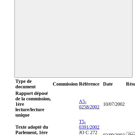
Type de
Commission
Référence
Date
Rés
document
Rapport déposé
de la commission,
A5-
1ère
10/07/2002
0258/2002
lecture/lecture
unique
T5-
Texte adopté du
0391/2002
Parlement, 1ère
JO C 272