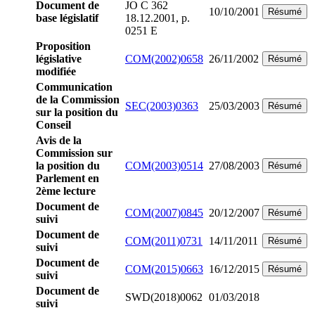
Document de
JO C 362
10/10/2001
Résumé
base législatif
18.12.2001, p.
0251 E
Proposition
législative
COM(2002)0658
26/11/2002
Résumé
modifiée
Communication
de la Commission
SEC(2003)0363
25/03/2003
Résumé
sur la position du
Conseil
Avis de la
Commission sur
la position du
COM(2003)0514
27/08/2003
Résumé
Parlement en
2ème lecture
Document de
COM(2007)0845
20/12/2007
Résumé
suivi
Document de
COM(2011)0731
14/11/2011
Résumé
suivi
Document de
COM(2015)0663
16/12/2015
Résumé
suivi
Document de
SWD(2018)0062
01/03/2018
suivi