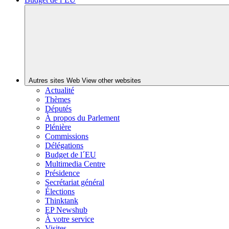
Autres sites Web
View other websites
Actualité
Thèmes
Députés
À propos du Parlement
Plénière
Commissions
Délégations
Budget de l´EU
Multimedia Centre
Présidence
Secrétariat général
Élections
Thinktank
EP Newshub
À votre service
Visites