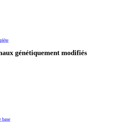
plète
imaux génétiquement modifiés
e base