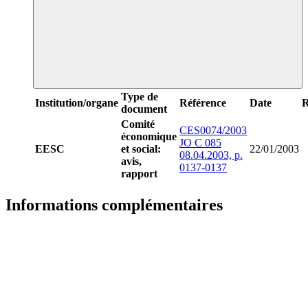
Type de
Institution/organe
Référence
Date
R
document
Comité
CES0074/2003
économique
JO C 085
EESC
et social:
22/01/2003
08.04.2003, p.
avis,
0137-0137
rapport
Informations complémentaires