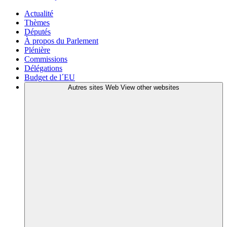
Actualité
Thèmes
Députés
À propos du Parlement
Plénière
Commissions
Délégations
Budget de l´EU
Autres sites Web
View other websites