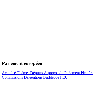
Parlement européen
Actualité
Thèmes
Députés
À propos du Parlement
Plénière
Commissions
Délégations
Budget de l´EU