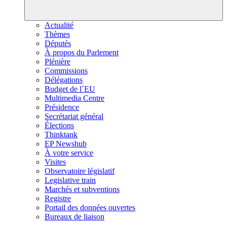
Actualité
Thèmes
Députés
À propos du Parlement
Plénière
Commissions
Délégations
Budget de l´EU
Multimedia Centre
Présidence
Secrétariat général
Élections
Thinktank
EP Newshub
À votre service
Visites
Observatoire législatif
Legislative train
Marchés et subventions
Registre
Portail des données ouvertes
Bureaux de liaison