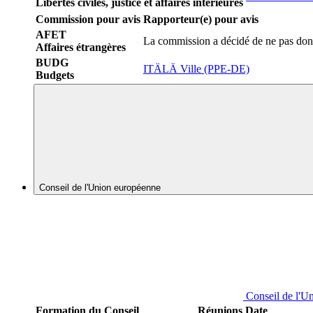
Libertés civiles, justice et affaires intérieures
Commission pour avis
Rapporteur(e) pour avis
AFET
La commission a décidé de ne pas don
Affaires étrangères
BUDG
ITÄLÄ Ville (PPE-DE)
Budgets
Conseil de l'Union européenne
Conseil de l'U
Formation du Conseil
Réunions
Date