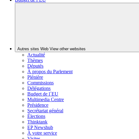
Autres sites Web
View other websites
Actualité
Thèmes
Députés
À propos du Parlement
Plénière
Commissions
Délégations
Budget de l´EU
Multimedia Centre
Présidence
Secrétariat général
Élections
Thinktank
EP Newshub
À votre service
Visites