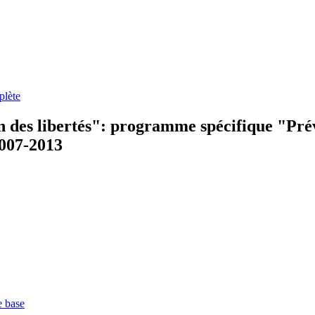
plète
 des libertés": programme spécifique "Prév
2007-2013
e base