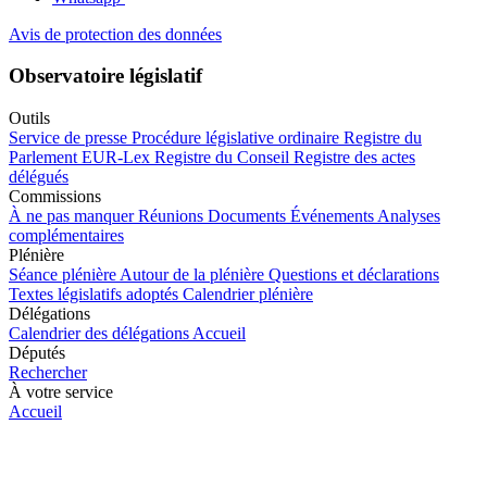
Avis de protection des données
Observatoire législatif
Outils
Service de presse
Procédure législative ordinaire
Registre du
Parlement
EUR-Lex
Registre du Conseil
Registre des actes
délégués
Commissions
À ne pas manquer
Réunions
Documents
Événements
Analyses
complémentaires
Plénière
Séance plénière
Autour de la plénière
Questions et déclarations
Textes législatifs adoptés
Calendrier plénière
Délégations
Calendrier des délégations
Accueil
Députés
Rechercher
À votre service
Accueil