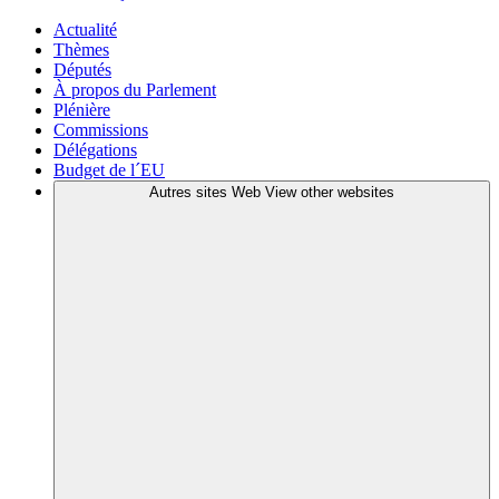
Actualité
Thèmes
Députés
À propos du Parlement
Plénière
Commissions
Délégations
Budget de l´EU
Autres sites Web
View other websites