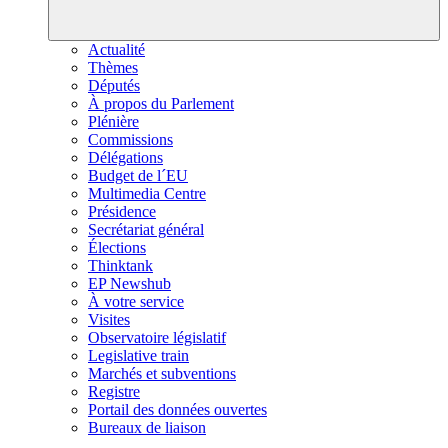
Actualité
Thèmes
Députés
À propos du Parlement
Plénière
Commissions
Délégations
Budget de l´EU
Multimedia Centre
Présidence
Secrétariat général
Élections
Thinktank
EP Newshub
À votre service
Visites
Observatoire législatif
Legislative train
Marchés et subventions
Registre
Portail des données ouvertes
Bureaux de liaison