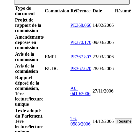
Type de
Commission
Référence
Date
Résumé
document
Projet de
rapport de la
PE368.066
14/02/2006
commission
Amendements
déposés en
PE370.170
09/03/2006
commission
Avis de la
EMPL
PE367.803
23/03/2006
commission
Avis de la
BUDG
PE367.620
28/03/2006
commission
Rapport
déposé de la
commission,
A6-
27/11/2006
1ère
0419/2006
lecture/lecture
unique
Texte adopté
du Parlement,
T6-
1ère
14/12/2006
Résumé
0583/2006
lecture/lecture
unique