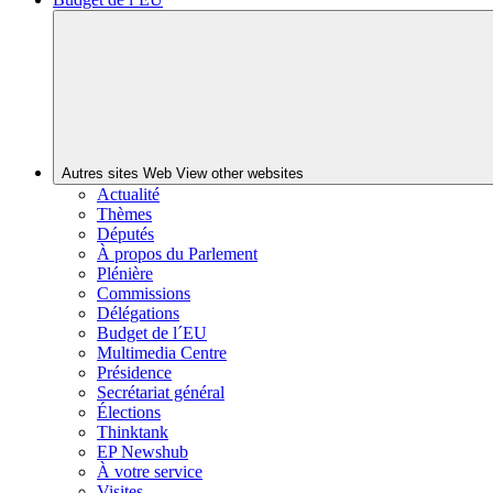
Autres sites Web
View other websites
Actualité
Thèmes
Députés
À propos du Parlement
Plénière
Commissions
Délégations
Budget de l´EU
Multimedia Centre
Présidence
Secrétariat général
Élections
Thinktank
EP Newshub
À votre service
Visites