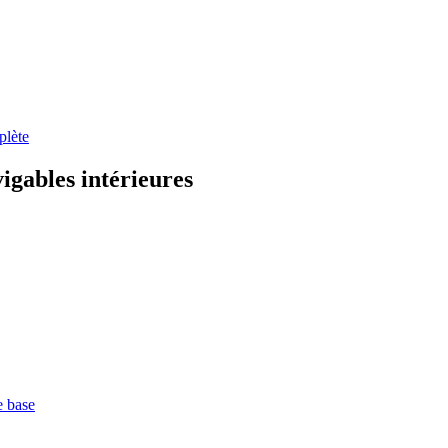
plète
vigables intérieures
e base