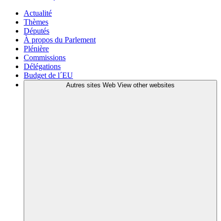
Actualité
Thèmes
Députés
À propos du Parlement
Plénière
Commissions
Délégations
Budget de l´EU
Autres sites Web
View other websites