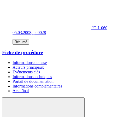
JO L 060
05.03.2008, p. 0028
Résumé
Fiche de procédure
Informations de base
Acteurs principaux
Evénements clés
Informations techniques
Portail de documentation
Informations complémentaires
Acte final