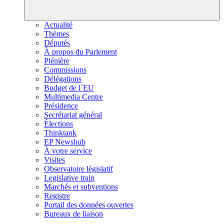
Actualité
Thèmes
Députés
À propos du Parlement
Plénière
Commissions
Délégations
Budget de l´EU
Multimedia Centre
Présidence
Secrétariat général
Élections
Thinktank
EP Newshub
À votre service
Visites
Observatoire législatif
Legislative train
Marchés et subventions
Registre
Portail des données ouvertes
Bureaux de liaison