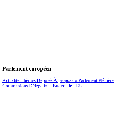
Parlement européen
Actualité
Thèmes
Députés
À propos du Parlement
Plénière
Commissions
Délégations
Budget de l´EU