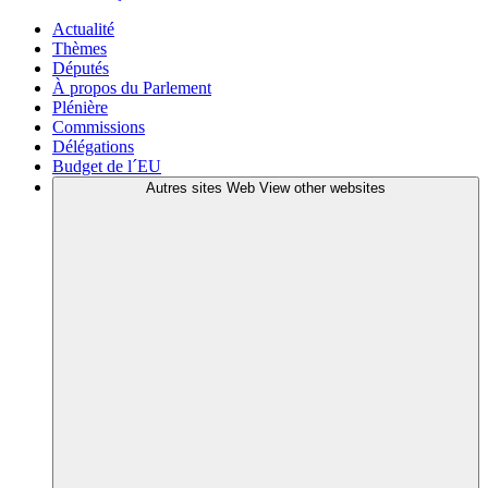
Actualité
Thèmes
Députés
À propos du Parlement
Plénière
Commissions
Délégations
Budget de l´EU
Autres sites Web
View other websites