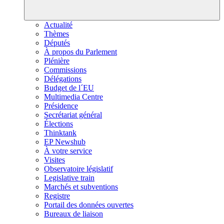
Actualité
Thèmes
Députés
À propos du Parlement
Plénière
Commissions
Délégations
Budget de l´EU
Multimedia Centre
Présidence
Secrétariat général
Élections
Thinktank
EP Newshub
À votre service
Visites
Observatoire législatif
Legislative train
Marchés et subventions
Registre
Portail des données ouvertes
Bureaux de liaison