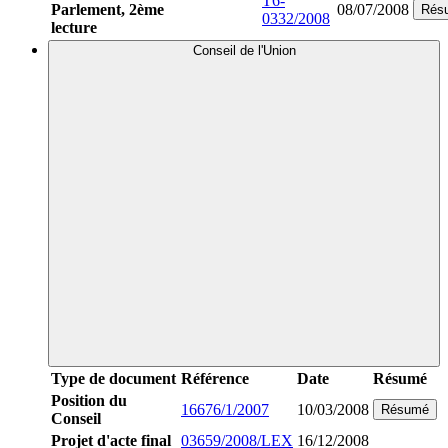
T6-
Parlement, 2ème
08/07/2008
Rés
0332/2008
lecture
Conseil de l'Union
Type de document
Référence
Date
Résumé
Position du
16676/1/2007
10/03/2008
Résumé
Conseil
Projet d'acte final
03659/2008/LEX
16/12/2008