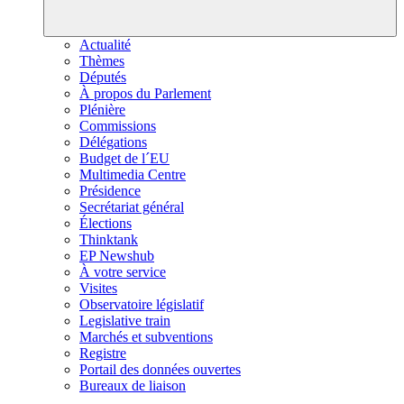
Actualité
Thèmes
Députés
À propos du Parlement
Plénière
Commissions
Délégations
Budget de l´EU
Multimedia Centre
Présidence
Secrétariat général
Élections
Thinktank
EP Newshub
À votre service
Visites
Observatoire législatif
Legislative train
Marchés et subventions
Registre
Portail des données ouvertes
Bureaux de liaison