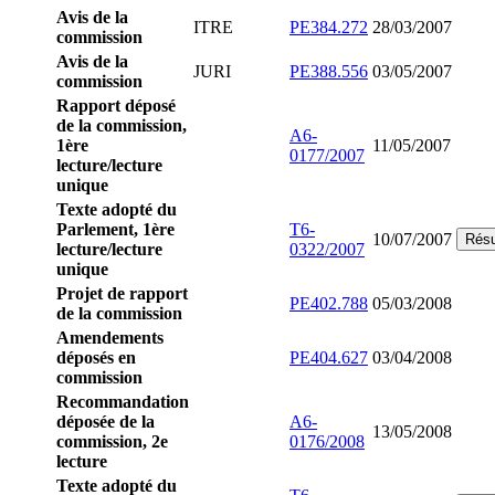
Avis de la
ITRE
PE384.272
28/03/2007
commission
Avis de la
JURI
PE388.556
03/05/2007
commission
Rapport déposé
de la commission,
A6-
1ère
11/05/2007
0177/2007
lecture/lecture
unique
Texte adopté du
Parlement, 1ère
T6-
10/07/2007
Rés
lecture/lecture
0322/2007
unique
Projet de rapport
PE402.788
05/03/2008
de la commission
Amendements
déposés en
PE404.627
03/04/2008
commission
Recommandation
déposée de la
A6-
13/05/2008
commission, 2e
0176/2008
lecture
Texte adopté du