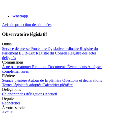
Whatsapp
Avis de protection des données
Observatoire législatif
Outils
Service de presse
Procédure législative ordinaire
Registre du
Parlement
EUR-Lex
Registre du Conseil
Registre des actes
délégués
Commissions
À ne pas manquer
Réunions
Documents
Événements
Analyses
complémentaires
Plénière
Séance plénière
Autour de la plénière
Questions et déclarations
Textes législatifs adoptés
Calendrier plénière
Délégations
Calendrier des délégations
Accueil
Députés
Rechercher
À votre service
Accueil