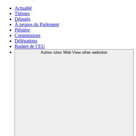
Actualité
Thèmes
Députés
À propos du Parlement
Plénière
Commissions
Délégations
Budget de l´EU
Autres sites Web
View other websites