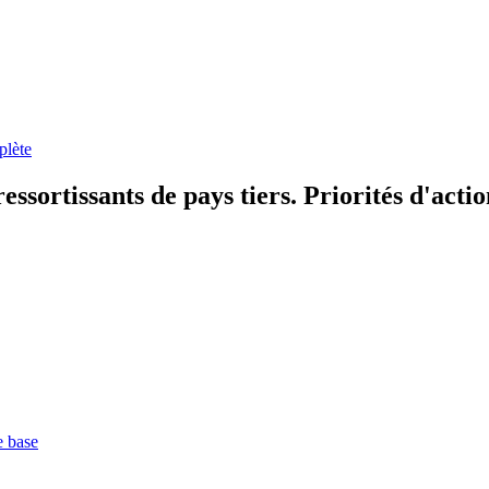
plète
ssortissants de pays tiers. Priorités d'acti
e base