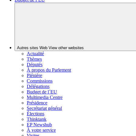
Autres sites Web
View other websites
Actualité
Thèmes
Députés
À propos du Parlement
Plénière
Commissions
Délégations
Budget de l´EU
Multimedia Centre
Présidence
Secrétariat général
Élections
Thinktank
EP Newshub
À votre service
Visites