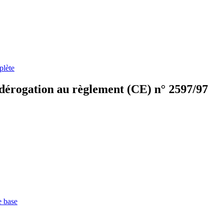
plète
dérogation au règlement (CE) n° 2597/97
e base