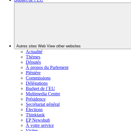
Autres sites Web
View other websites
Actualité
Thèmes
Députés
À propos du Parlement
Plénière
Commissions
Délégations
Budget de l´EU
Multimedia Centre
Présidence
Secrétariat général
Élections
Thinktank
EP Newshub
À votre service
Visites