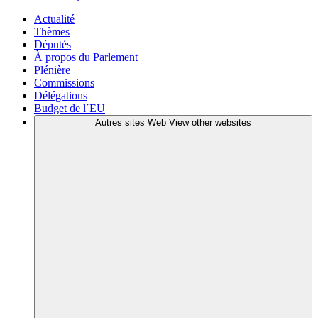
Actualité
Thèmes
Députés
À propos du Parlement
Plénière
Commissions
Délégations
Budget de l´EU
Autres sites Web
View other websites