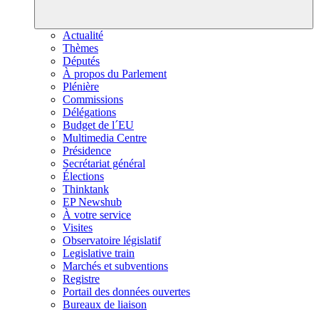
Actualité
Thèmes
Députés
À propos du Parlement
Plénière
Commissions
Délégations
Budget de l´EU
Multimedia Centre
Présidence
Secrétariat général
Élections
Thinktank
EP Newshub
À votre service
Visites
Observatoire législatif
Legislative train
Marchés et subventions
Registre
Portail des données ouvertes
Bureaux de liaison