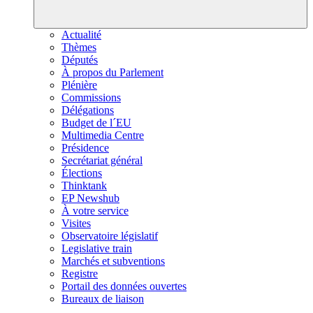
Actualité
Thèmes
Députés
À propos du Parlement
Plénière
Commissions
Délégations
Budget de l´EU
Multimedia Centre
Présidence
Secrétariat général
Élections
Thinktank
EP Newshub
À votre service
Visites
Observatoire législatif
Legislative train
Marchés et subventions
Registre
Portail des données ouvertes
Bureaux de liaison