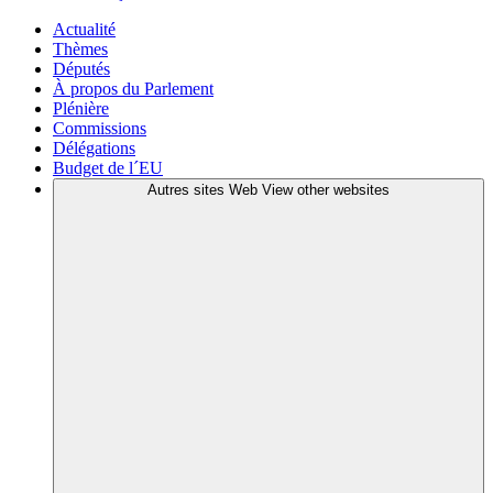
Actualité
Thèmes
Députés
À propos du Parlement
Plénière
Commissions
Délégations
Budget de l´EU
Autres sites Web
View other websites