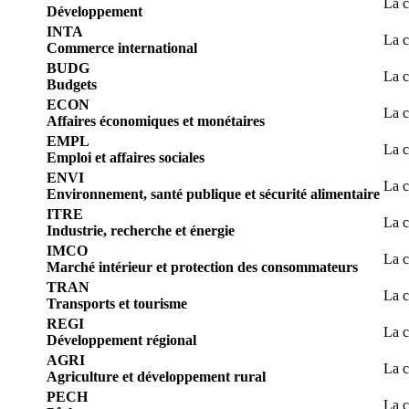
La c
Développement
INTA
La c
Commerce international
BUDG
La c
Budgets
ECON
La c
Affaires économiques et monétaires
EMPL
La c
Emploi et affaires sociales
ENVI
La c
Environnement, santé publique et sécurité alimentaire
ITRE
La c
Industrie, recherche et énergie
IMCO
La c
Marché intérieur et protection des consommateurs
TRAN
La c
Transports et tourisme
REGI
La c
Développement régional
AGRI
La c
Agriculture et développement rural
PECH
La c