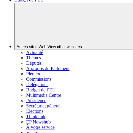
Autres sites Web
View other websites
Actualité
Thèmes
Députés
À propos du Parlement
Plénière
Commissions
Délégations
Budget de l´EU
Multimedia Centre
Présidence
Secrétariat général
Élections
Thinktank
EP Newshub
À votre service
Visites