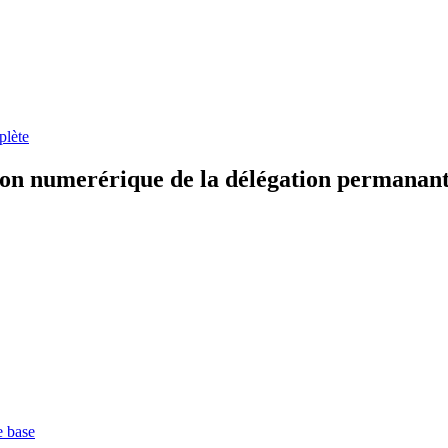
plète
tion numerérique de la délégation permanan
e base