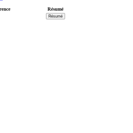
rence
Résumé
Résumé