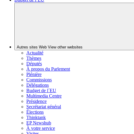
Autres sites Web
View other websites
Actualité
Thèmes
Députés
À propos du Parlement
Plénière
Commissions
Délégations
Budget de l´EU
Multimedia Centre
Présidence
Secrétariat général
Élections
Thinktank
EP Newshub
À votre service
Visites