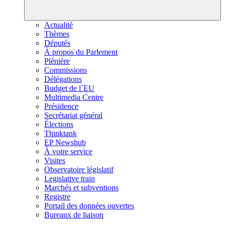
Actualité
Thèmes
Députés
À propos du Parlement
Plénière
Commissions
Délégations
Budget de l´EU
Multimedia Centre
Présidence
Secrétariat général
Élections
Thinktank
EP Newshub
À votre service
Visites
Observatoire législatif
Legislative train
Marchés et subventions
Registre
Portail des données ouvertes
Bureaux de liaison