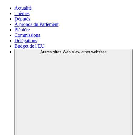
Actualité
Thèmes
Députés
À propos du Parlement
Plénière
Commissions
Délégations
Budget de l´EU
Autres sites Web
View other websites