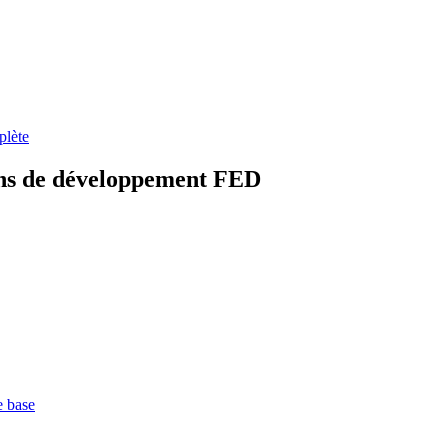
plète
ens de développement FED
e base