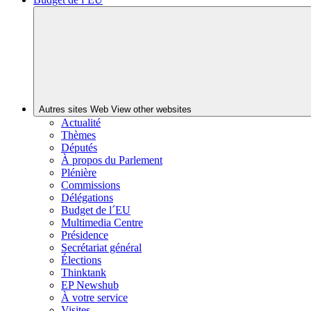
Autres sites Web
View other websites
Actualité
Thèmes
Députés
À propos du Parlement
Plénière
Commissions
Délégations
Budget de l´EU
Multimedia Centre
Présidence
Secrétariat général
Élections
Thinktank
EP Newshub
À votre service
Visites