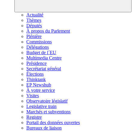
Actualité
Thèmes
Députés
À propos du Parlement
Plénière
Commissions
Délégations
Budget de l´EU
Multimedia Centre
Présidence
Secrétariat général
Élections
Thinktank
EP Newshub
À votre service
Visites
Observatoire législatif
Legislative train
Marchés et subventions
Registre
Portail des données ouvertes
Bureaux de liaison