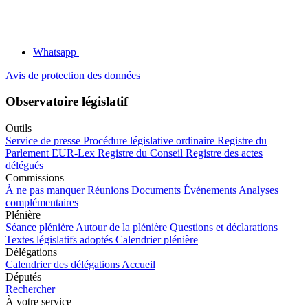
Whatsapp
Avis de protection des données
Observatoire législatif
Outils
Service de presse
Procédure législative ordinaire
Registre du
Parlement
EUR-Lex
Registre du Conseil
Registre des actes
délégués
Commissions
À ne pas manquer
Réunions
Documents
Événements
Analyses
complémentaires
Plénière
Séance plénière
Autour de la plénière
Questions et déclarations
Textes législatifs adoptés
Calendrier plénière
Délégations
Calendrier des délégations
Accueil
Députés
Rechercher
À votre service