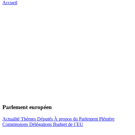
Accueil
Parlement européen
Actualité
Thèmes
Députés
À propos du Parlement
Plénière
Commissions
Délégations
Budget de l´EU