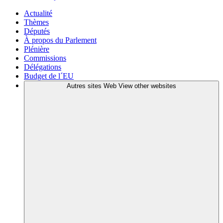
Actualité
Thèmes
Députés
À propos du Parlement
Plénière
Commissions
Délégations
Budget de l´EU
Autres sites Web
View other websites