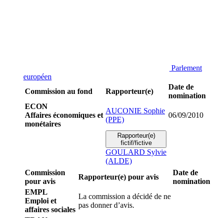
Parlement
européen
Date de
Commission au fond
Rapporteur(e)
nomination
ECON
AUCONIE Sophie
Affaires économiques et
06/09/2010
(PPE)
monétaires
Rapporteur(e)
fictif/fictive
GOULARD Sylvie
(ALDE)
Commission
Date de
Rapporteur(e) pour avis
pour avis
nomination
EMPL
La commission a décidé de ne
Emploi et
pas donner d’avis.
affaires sociales