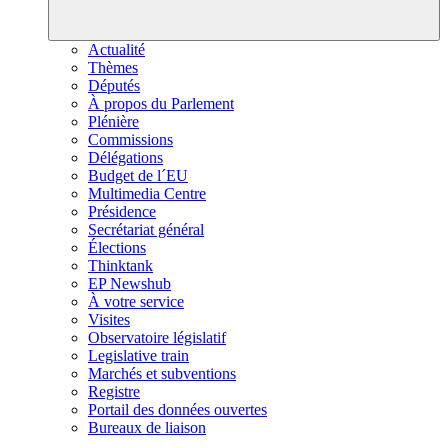
Actualité
Thèmes
Députés
À propos du Parlement
Plénière
Commissions
Délégations
Budget de l´EU
Multimedia Centre
Présidence
Secrétariat général
Élections
Thinktank
EP Newshub
À votre service
Visites
Observatoire législatif
Legislative train
Marchés et subventions
Registre
Portail des données ouvertes
Bureaux de liaison