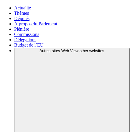
Actualité
Thèmes
Députés
À propos du Parlement
Plénière
Commissions
Délégations
Budget de l´EU
Autres sites Web
View other websites