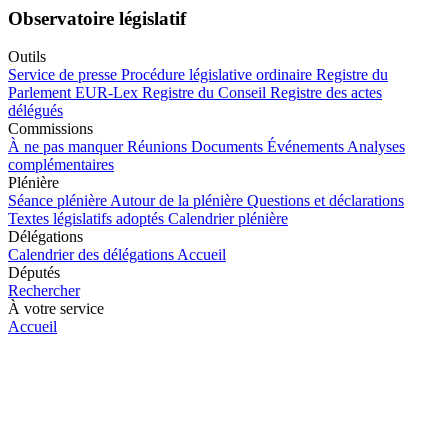
Observatoire législatif
Outils
Service de presse
Procédure législative ordinaire
Registre du
Parlement
EUR-Lex
Registre du Conseil
Registre des actes
délégués
Commissions
À ne pas manquer
Réunions
Documents
Événements
Analyses
complémentaires
Plénière
Séance plénière
Autour de la plénière
Questions et déclarations
Textes législatifs adoptés
Calendrier plénière
Délégations
Calendrier des délégations
Accueil
Députés
Rechercher
À votre service
Accueil