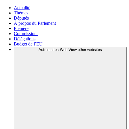
Actualité
Thèmes
Députés
À propos du Parlement
Plénière
Commissions
Délégations
Budget de l´EU
Autres sites Web
View other websites