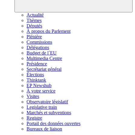
Actualité
Thèmes
Députés
À propos du Parlement
Plénière
Commissions
Délégations
Budget de l´EU
Multimedia Centre
Présidence
Secrétariat général
Élections
Thinktank
EP Newshub
À votre service
Visites
Observatoire législatif
Legislative train
Marchés et subventions
Registre
Portail des données ouvertes
Bureaux de liaison