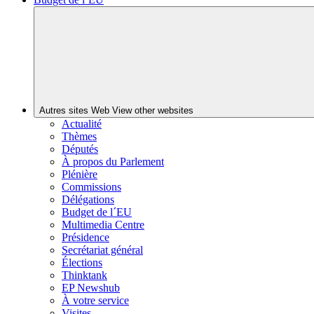
Autres sites Web
View other websites
Actualité
Thèmes
Députés
À propos du Parlement
Plénière
Commissions
Délégations
Budget de l´EU
Multimedia Centre
Présidence
Secrétariat général
Élections
Thinktank
EP Newshub
À votre service
Visites