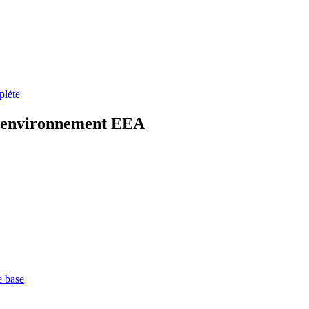
plète
l'environnement EEA
e base