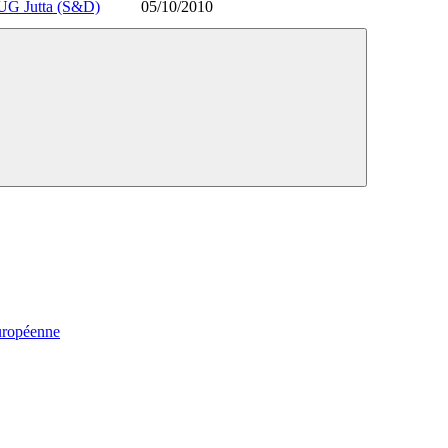
G Jutta (S&D)
05/10/2010
uropéenne