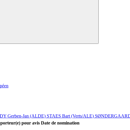
opéen
 Gerben-Jan (ALDE)
STAES Bart (Verts/ALE)
SØNDERGAARD S
porteur(e) pour avis
Date de nomination