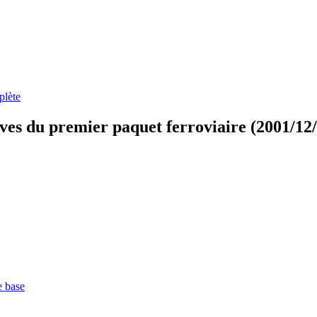
plète
tives du premier paquet ferroviaire (2001/1
e base