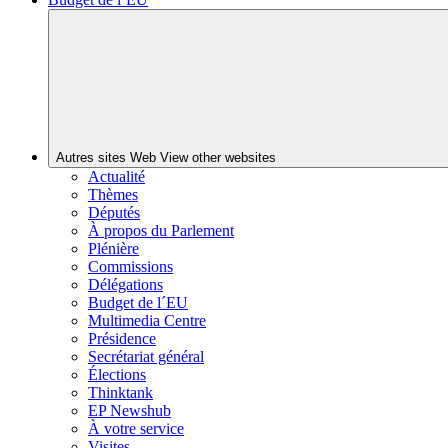
Autres sites Web
View other websites
Actualité
Thèmes
Députés
À propos du Parlement
Plénière
Commissions
Délégations
Budget de l´EU
Multimedia Centre
Présidence
Secrétariat général
Élections
Thinktank
EP Newshub
À votre service
Visites