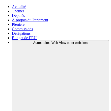
Actualité
Thèmes
Députés
À propos du Parlement
Plénière
Commissions
Délégations
Budget de l´EU
Autres sites Web
View other websites