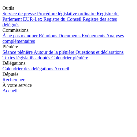
Outils
Service de presse
Procédure législative ordinaire
Registre du
Parlement
EUR-Lex
Registre du Conseil
Registre des actes
délégués
Commissions
À ne pas manquer
Réunions
Documents
Événements
Analyses
complémentaires
Plénière
Séance plénière
Autour de la plénière
Questions et déclarations
Textes législatifs adoptés
Calendrier plénière
Délégations
Calendrier des délégations
Accueil
Députés
Rechercher
À votre service
Accueil