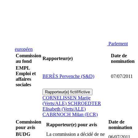
Parlement
européen
Commission
Date de
Rapporteur(e)
au fond
nomination
EMPL
Emploi et
BERÈS Pervenche (S&D)
07/07/2011
affaires
sociales
Rapporteur(e) fictif/fictive
CORNELISSEN Marije
(Verts/ALE)
SCHROEDTER
Elisabeth (Verts/ALE)
CABRNOCH Milan (ECR)
Commission
Date de
Rapporteur(e) pour avis
pour avis
nomination
BUDG
La commission a décidé de ne
06/07/2011