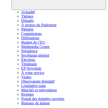
Actualité
Thèmes
Députés
À propos du Parlement
Plénière
Commissions
Délégations
Budget de l´EU
Multimedia Centre
Présidence
Secrétariat général
Élections
Thinktank
EP Newshub
À votre service
Visites
Observatoire législatif
Legislative train
Marchés et subventions
Registre
Portail des données ouvertes
Bureaux de liaison