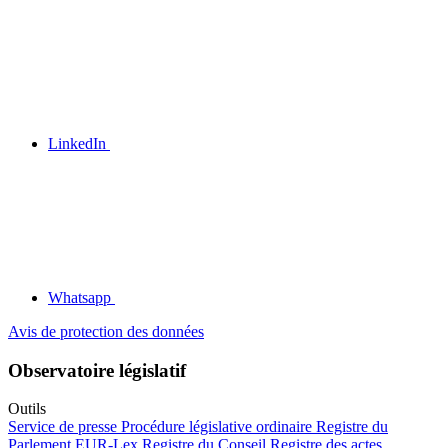
LinkedIn
Whatsapp
Avis de protection des données
Observatoire législatif
Outils
Service de presse
Procédure législative ordinaire
Registre du
Parlement
EUR-Lex
Registre du Conseil
Registre des actes