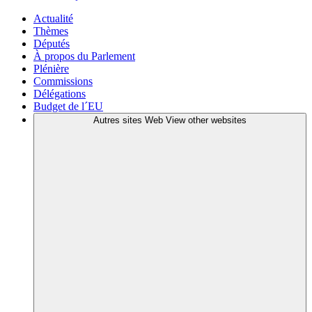
Actualité
Thèmes
Députés
À propos du Parlement
Plénière
Commissions
Délégations
Budget de l´EU
Autres sites Web
View other websites