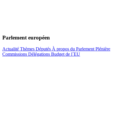
Parlement européen
Actualité
Thèmes
Députés
À propos du Parlement
Plénière
Commissions
Délégations
Budget de l´EU