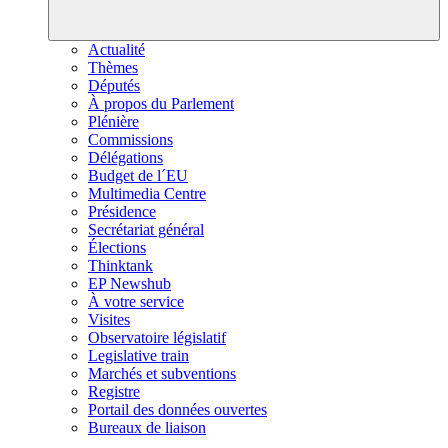
Actualité
Thèmes
Députés
À propos du Parlement
Plénière
Commissions
Délégations
Budget de l´EU
Multimedia Centre
Présidence
Secrétariat général
Élections
Thinktank
EP Newshub
À votre service
Visites
Observatoire législatif
Legislative train
Marchés et subventions
Registre
Portail des données ouvertes
Bureaux de liaison