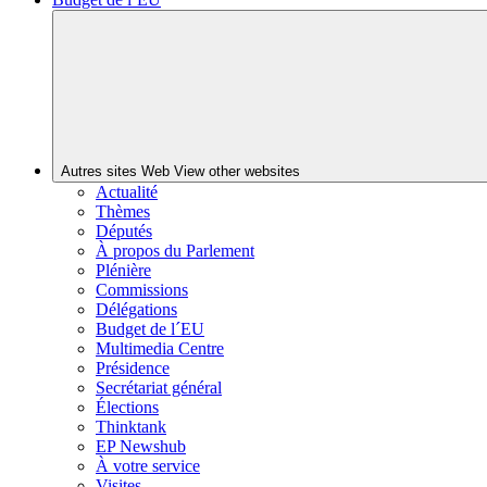
Autres sites Web
View other websites
Actualité
Thèmes
Députés
À propos du Parlement
Plénière
Commissions
Délégations
Budget de l´EU
Multimedia Centre
Présidence
Secrétariat général
Élections
Thinktank
EP Newshub
À votre service
Visites