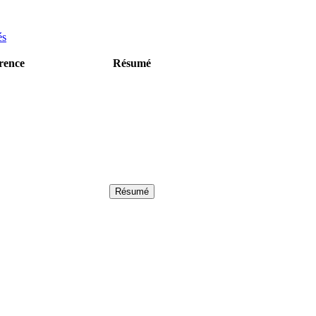
és
rence
Résumé
Résumé