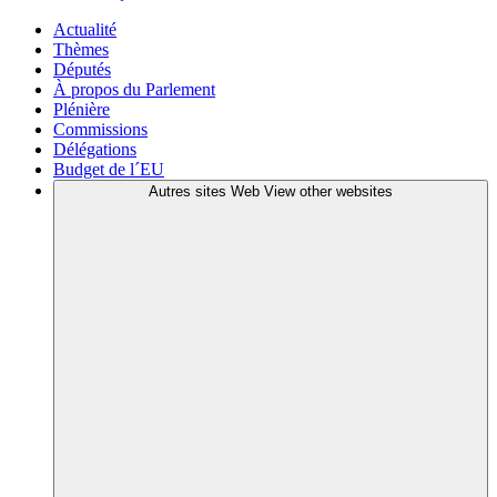
Actualité
Thèmes
Députés
À propos du Parlement
Plénière
Commissions
Délégations
Budget de l´EU
Autres sites Web
View other websites