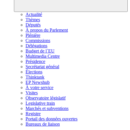
Actualité
Thèmes
Députés
À propos du Parlement
Plénière
Commissions
Délégations
Budget de l´EU
Multimedia Centre
Présidence
Secrétariat général
Élections
Thinktank
EP Newshub
À votre service
Visites
Observatoire législatif
Legislative train
Marchés et subventions
Registre
Portail des données ouvertes
Bureaux de liaison