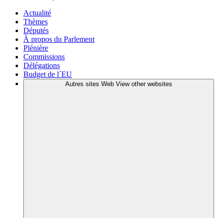
Actualité
Thèmes
Députés
À propos du Parlement
Plénière
Commissions
Délégations
Budget de l´EU
Autres sites Web
View other websites