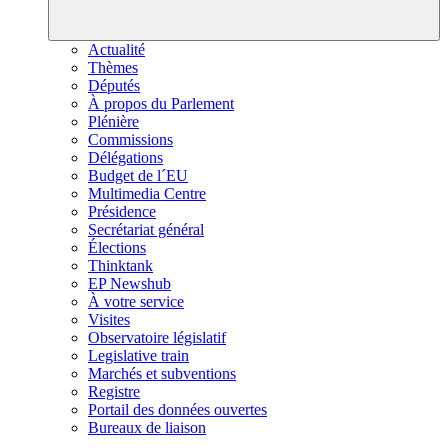
Actualité
Thèmes
Députés
À propos du Parlement
Plénière
Commissions
Délégations
Budget de l´EU
Multimedia Centre
Présidence
Secrétariat général
Élections
Thinktank
EP Newshub
À votre service
Visites
Observatoire législatif
Legislative train
Marchés et subventions
Registre
Portail des données ouvertes
Bureaux de liaison