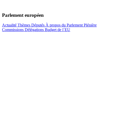
Parlement européen
Actualité
Thèmes
Députés
À propos du Parlement
Plénière
Commissions
Délégations
Budget de l´EU