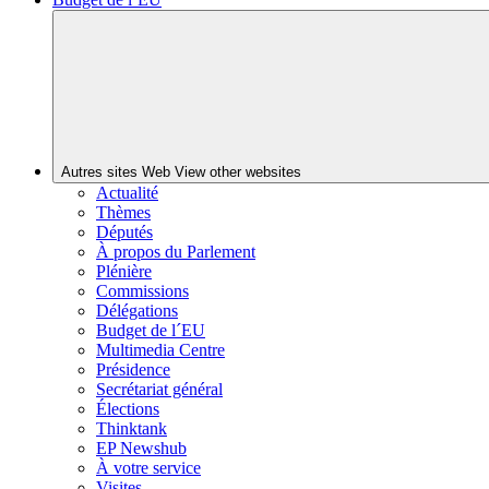
Autres sites Web
View other websites
Actualité
Thèmes
Députés
À propos du Parlement
Plénière
Commissions
Délégations
Budget de l´EU
Multimedia Centre
Présidence
Secrétariat général
Élections
Thinktank
EP Newshub
À votre service
Visites