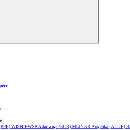
opéen
)
ve
(PPE)
WIŚNIEWSKA Jadwiga (ECR)
MLINAR Angelika (ALDE)
B