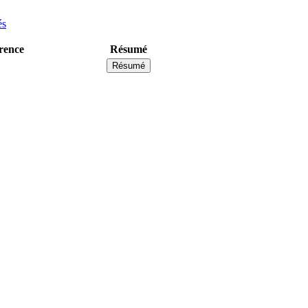
és
rence
Résumé
Résumé