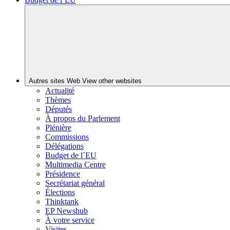
Autres sites Web
View other websites
Actualité
Thèmes
Députés
À propos du Parlement
Plénière
Commissions
Délégations
Budget de l´EU
Multimedia Centre
Présidence
Secrétariat général
Élections
Thinktank
EP Newshub
À votre service
Visites