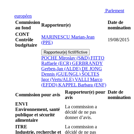
Parlement
européen
Commission
Date de
Rapporteur(e)
au fond
nomination
CONT
MARINESCU Marian-Jean
Contrôle
19/08/2015
(PPE)
budgétaire
Rapporteur(e) fictif/fictive
POCHE Miroslav (S&D)
FITTO
Raffaele (ECR)
GERBRANDY
Gerben-Jan (ALDE)
DE JONG
Dennis (GUE/NGL)
ŠOLTES
Igor (Verts/ALE)
VALLI Marco
(EFDD)
KAPPEL Barbara (ENF)
Rapporteur(e) pour
Date de
Commission pour avis
avis
nomination
ENVI
La commission a
Environnement, santé
décidé de ne pas
publique et sécurité
donner d’avis.
alimentaire
ITRE
La commission a
Industrie, recherche et
décidé de ne pas