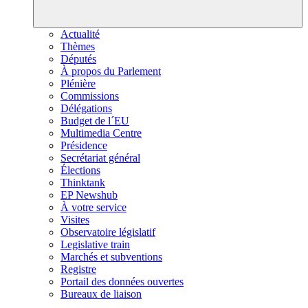
Actualité
Thèmes
Députés
À propos du Parlement
Plénière
Commissions
Délégations
Budget de l´EU
Multimedia Centre
Présidence
Secrétariat général
Élections
Thinktank
EP Newshub
À votre service
Visites
Observatoire législatif
Legislative train
Marchés et subventions
Registre
Portail des données ouvertes
Bureaux de liaison