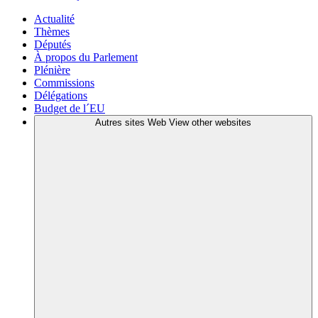
Actualité
Thèmes
Députés
À propos du Parlement
Plénière
Commissions
Délégations
Budget de l´EU
Autres sites Web
View other websites