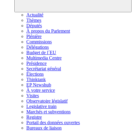
Actualité
Thèmes
Députés
À propos du Parlement
Plénière
Commissions
Délégations
Budget de l´EU
Multimedia Centre
Présidence
Secrétariat général
Élections
Thinktank
EP Newshub
À votre service
Visites
Observatoire législatif
Legislative train
Marchés et subventions
Registre
Portail des données ouvertes
Bureaux de liaison