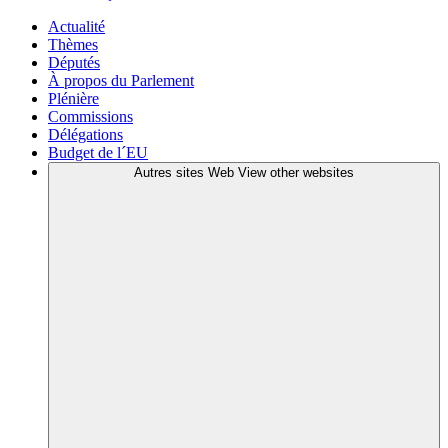
Actualité
Thèmes
Députés
À propos du Parlement
Plénière
Commissions
Délégations
Budget de l´EU
Autres sites Web
View other websites