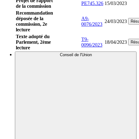
Projet de rapport
PE745.326
15/03/2023
de la commission
Recommandation
déposée de la
A9-
24/03/2023
Rés
commission, 2e
0076/2023
lecture
Texte adopté du
T9-
Parlement, 2ème
18/04/2023
Rés
0096/2023
lecture
Conseil de l'Union