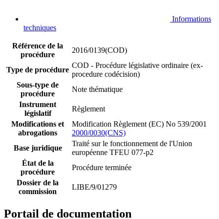
Informations
techniques
Référence de la
2016/0139(COD)
procédure
COD - Procédure législative ordinaire (ex-
Type de procédure
procedure codécision)
Sous-type de
Note thématique
procédure
Instrument
Règlement
législatif
Modifications et
Modification Règlement (EC) No 539/2001
abrogations
2000/0030(CNS)
Traité sur le fonctionnement de l'Union
Base juridique
européenne TFEU 077-p2
État de la
Procédure terminée
procédure
Dossier de la
LIBE/9/01279
commission
Portail de documentation