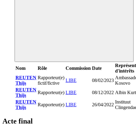
Représent
Nom
Rôle
Commission
Date
d'intérêts
REUTEN
Rapporteur(e)
Ambassado
LIBE
08/02/2023
Thijs
fictif/fictive
Kosovo
REUTEN
Rapporteur(e)
LIBE
08/12/2022
Albin Kurt
Thijs
REUTEN
Instituut
Rapporteur(e)
LIBE
26/04/2022
Thijs
Clingenda
Acte final