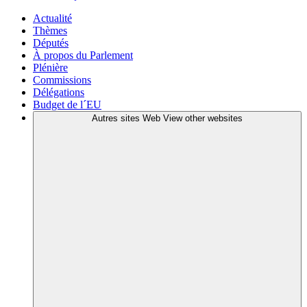
Actualité
Thèmes
Députés
À propos du Parlement
Plénière
Commissions
Délégations
Budget de l´EU
Autres sites Web
View other websites