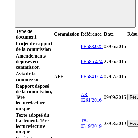
Type de
Commission
Référence
Date
Rés
document
Projet de rapport
PE583.925
08/06/2016
de la commission
Amendements
déposés en
PE585.474
27/06/2016
commission
Avis de la
AFET
PE584.014
07/07/2016
commission
Rapport déposé
de la commission,
A8-
1ère
09/09/2016
Rés
0261/2016
lecture/lecture
unique
Texte adopté du
Parlement, 1ère
T8-
28/03/2019
Rés
lecture/lecture
0319/2019
unique