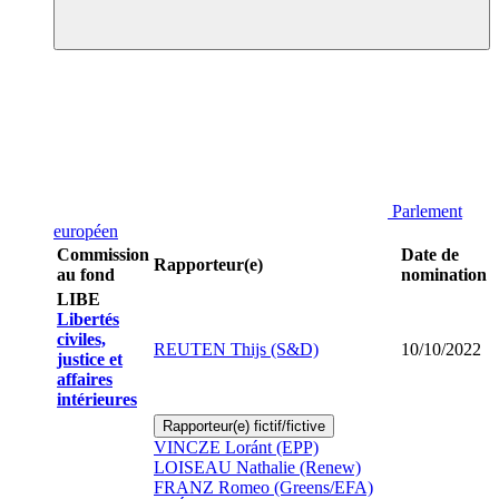
Parlement
européen
Commission
Date de
Rapporteur(e)
au fond
nomination
LIBE
Libertés
civiles,
REUTEN Thijs (S&D)
10/10/2022
justice et
affaires
intérieures
Rapporteur(e) fictif/fictive
VINCZE Loránt (EPP)
LOISEAU Nathalie (Renew)
FRANZ Romeo (Greens/EFA)