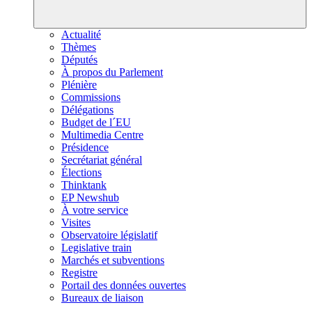
Actualité
Thèmes
Députés
À propos du Parlement
Plénière
Commissions
Délégations
Budget de l´EU
Multimedia Centre
Présidence
Secrétariat général
Élections
Thinktank
EP Newshub
À votre service
Visites
Observatoire législatif
Legislative train
Marchés et subventions
Registre
Portail des données ouvertes
Bureaux de liaison