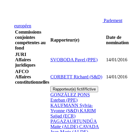
Parlement
européen
Commissions
conjointes
Date de
Rapporteur(e)
compétentes au
nomination
fond
JURI
Affaires
SVOBODA Pavel (PPE)
14/01/2016
juridiques
AFCO
Affaires
CORBETT Richard (S&D)
14/01/2016
constitutionnelles
Rapporteur(e) fictif/fictive
GONZÁLEZ PONS
Esteban (PPE)
KAUFMANN Sylvia-
Yvonne (S&D)
KARIM
Sajjad (ECR)
PAGAZAURTUNDÚA
Maite (ALDE)
CAVADA
Jean-Marie (ALDE)