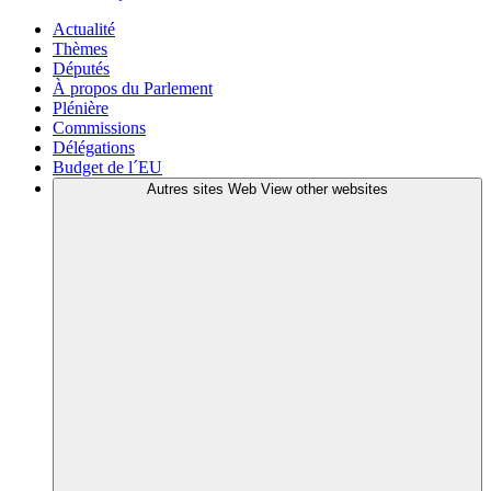
Actualité
Thèmes
Députés
À propos du Parlement
Plénière
Commissions
Délégations
Budget de l´EU
Autres sites Web
View other websites