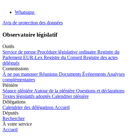
Whatsapp
Avis de protection des données
Observatoire législatif
Outils
Service de presse
Procédure législative ordinaire
Registre du
Parlement
EUR-Lex
Registre du Conseil
Registre des actes
délégués
Commissions
À ne pas manquer
Réunions
Documents
Événements
Analyses
complémentaires
Plénière
Séance plénière
Autour de la plénière
Questions et déclarations
Textes législatifs adoptés
Calendrier plénière
Délégations
Calendrier des délégations
Accueil
Députés
Rechercher
À votre service
Accueil