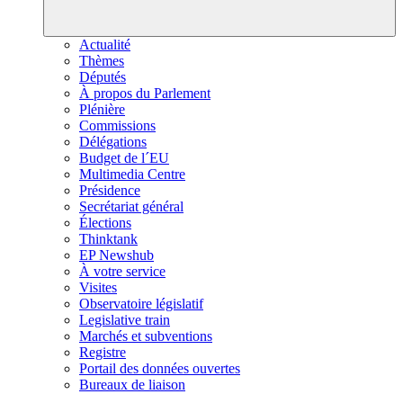
Actualité
Thèmes
Députés
À propos du Parlement
Plénière
Commissions
Délégations
Budget de l´EU
Multimedia Centre
Présidence
Secrétariat général
Élections
Thinktank
EP Newshub
À votre service
Visites
Observatoire législatif
Legislative train
Marchés et subventions
Registre
Portail des données ouvertes
Bureaux de liaison