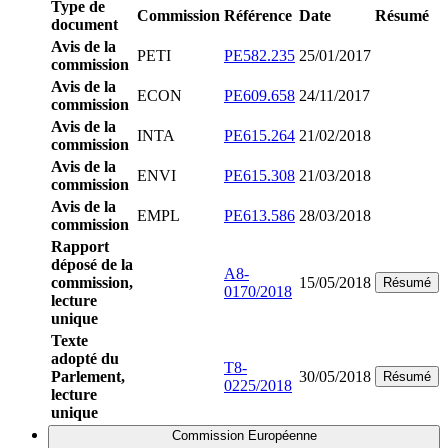
Type de
Commission
Référence
Date
Résumé
document
Avis de la
PETI
PE582.235
25/01/2017
commission
Avis de la
ECON
PE609.658
24/11/2017
commission
Avis de la
INTA
PE615.264
21/02/2018
commission
Avis de la
ENVI
PE615.308
21/03/2018
commission
Avis de la
EMPL
PE613.586
28/03/2018
commission
Rapport
déposé de la
A8-
commission,
15/05/2018
Résumé
0170/2018
lecture
unique
Texte
adopté du
T8-
Parlement,
30/05/2018
Résumé
0225/2018
lecture
unique
Commission Européenne