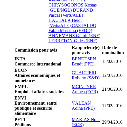
CHRYSOGONOS Kostas
(GUE/NGL)
DURAND
Pascal (Verts/ALE)
HAUTALA Heidi
(Verts/ALE)
CASTALDO
Fabio Massimo (EFDD)
ANNEMANS Gerolf (ENF)
LEBRETON Gilles (ENF)
Rapporteur(e)
Date de
Commission pour avis
pour avis
nomination
INTA
BENDTSEN
15/02/2016
Commerce international
Bendt (PPE)
ECON
GUALTIERI
Affaires économiques et
12/07/2016
Roberto (S&D)
monétaires
EMPL
MCINTYRE
21/06/2016
Emploi et affaires sociales
Anthea (ECR)
ENVI
Environnement, santé
VĂLEAN
17/02/2016
publique et sécurité
Adina (PPE)
alimentaire
PETI
MARIAS Notis
29/04/2016
Pétitions
(ECR)