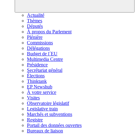
Actualité
Thèmes
Députés
À propos du Parlement
Plénière
Commissions
Délégations
Budget de l´EU
Multimedia Centre
Présidence
Secrétariat général
Élections
Thinktank
EP Newshub
À votre service
Visites
Observatoire législatif
Legislative train
Marchés et subventions
Registre
Portail des données ouvertes
Bureaux de liaison