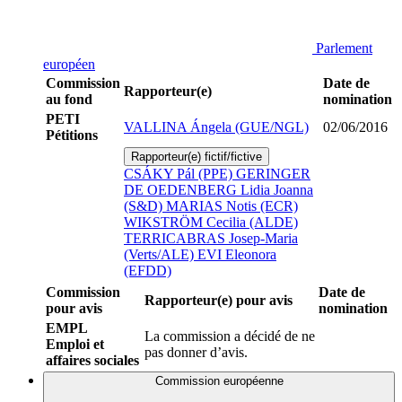
Parlement
européen
Commission
Date de
Rapporteur(e)
au fond
nomination
PETI
VALLINA Ángela (GUE/NGL)
02/06/2016
Pétitions
Rapporteur(e) fictif/fictive
CSÁKY Pál (PPE)
GERINGER
DE OEDENBERG Lidia Joanna
(S&D)
MARIAS Notis (ECR)
WIKSTRÖM Cecilia (ALDE)
TERRICABRAS Josep-Maria
(Verts/ALE)
EVI Eleonora
(EFDD)
Commission
Date de
Rapporteur(e) pour avis
pour avis
nomination
EMPL
La commission a décidé de ne
Emploi et
pas donner d’avis.
affaires sociales
Commission européenne