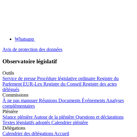
Whatsapp
Avis de protection des données
Observatoire législatif
Outils
Service de presse
Procédure législative ordinaire
Registre du
Parlement
EUR-Lex
Registre du Conseil
Registre des actes
délégués
Commissions
À ne pas manquer
Réunions
Documents
Événements
Analyses
complémentaires
Plénière
Séance plénière
Autour de la plénière
Questions et déclarations
Textes législatifs adoptés
Calendrier plénière
Délégations
Calendrier des délégations
Accueil