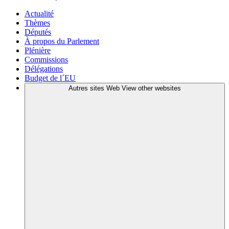
Actualité
Thèmes
Députés
À propos du Parlement
Plénière
Commissions
Délégations
Budget de l´EU
Autres sites Web
View other websites