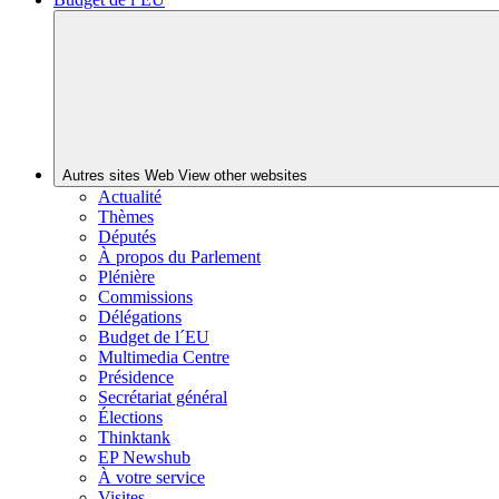
Autres sites Web
View other websites
Actualité
Thèmes
Députés
À propos du Parlement
Plénière
Commissions
Délégations
Budget de l´EU
Multimedia Centre
Présidence
Secrétariat général
Élections
Thinktank
EP Newshub
À votre service
Visites