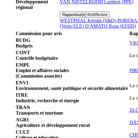
Développement
VAN NISTELROOIJ Lambert (PPE)
régional
Rapporteur(e) fictif/fictive
WESTPHAL Kerstin (S&D)
PORĘBA T
(Verts/ALE)
D'AMATO Rosa (EFDD)
Commission pour avis
Rap
BUDG
VIO
Budgets
CONT
La c
Contrôle budgétaire
EMPL
Emploi et affaires sociales
PIR
(Commission associée)
ENVI
La c
Environnement, santé publique et sécurité alimentaire
ITRE
La c
Industrie, recherche et énergie
TRAN
ZŁO
Transports et tourisme
AGRI
DĂN
Agriculture et développement rural
CULT
CHO
Culture et éducation