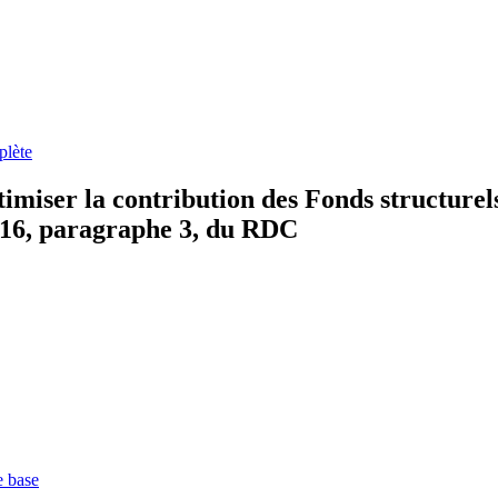
plète
ptimiser la contribution des Fonds structure
e 16, paragraphe 3, du RDC
e base