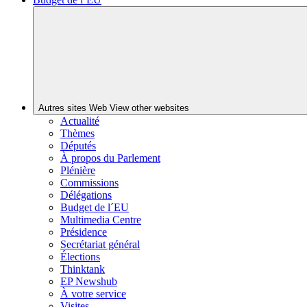
Autres sites Web
View other websites
Actualité
Thèmes
Députés
À propos du Parlement
Plénière
Commissions
Délégations
Budget de l´EU
Multimedia Centre
Présidence
Secrétariat général
Élections
Thinktank
EP Newshub
À votre service
Visites