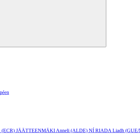
opéen
 (ECR)
JÄÄTTEENMÄKI Anneli (ALDE)
NÍ RIADA Liadh (GUE