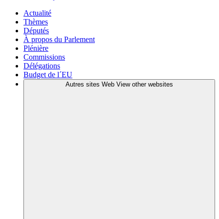
Actualité
Thèmes
Députés
À propos du Parlement
Plénière
Commissions
Délégations
Budget de l´EU
Autres sites Web
View other websites