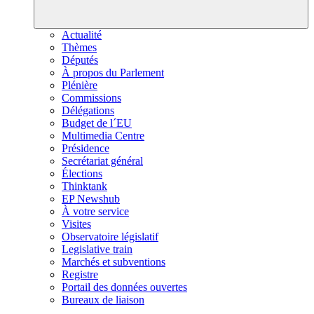
Actualité
Thèmes
Députés
À propos du Parlement
Plénière
Commissions
Délégations
Budget de l´EU
Multimedia Centre
Présidence
Secrétariat général
Élections
Thinktank
EP Newshub
À votre service
Visites
Observatoire législatif
Legislative train
Marchés et subventions
Registre
Portail des données ouvertes
Bureaux de liaison