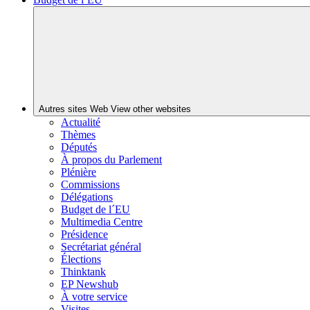
Autres sites Web
View other websites
Actualité
Thèmes
Députés
À propos du Parlement
Plénière
Commissions
Délégations
Budget de l´EU
Multimedia Centre
Présidence
Secrétariat général
Élections
Thinktank
EP Newshub
À votre service
Visites