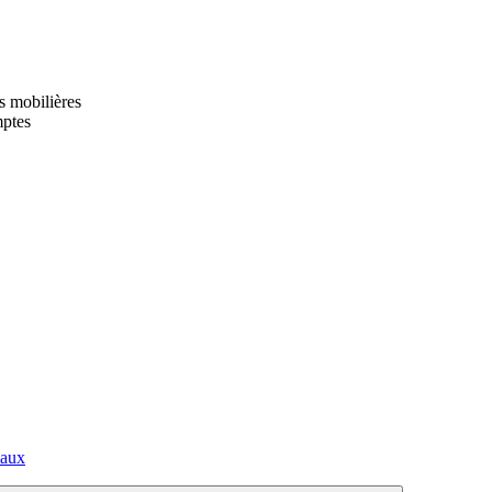
s mobilières
mptes
paux