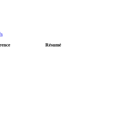
és
rence
Résumé