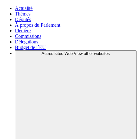
Actualité
Thèmes
Députés
À propos du Parlement
Plénière
Commissions
Délégations
Budget de l´EU
Autres sites Web
View other websites