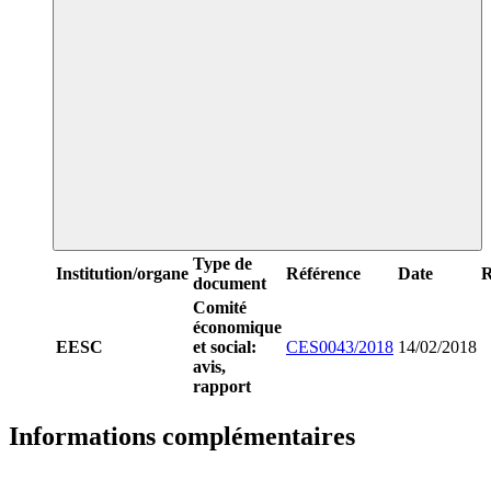
Type de
Institution/organe
Référence
Date
R
document
Comité
économique
EESC
et social:
CES0043/2018
14/02/2018
avis,
rapport
Informations complémentaires