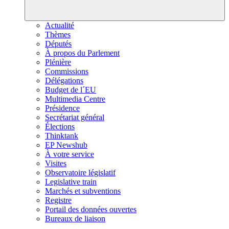
Actualité
Thèmes
Députés
À propos du Parlement
Plénière
Commissions
Délégations
Budget de l´EU
Multimedia Centre
Présidence
Secrétariat général
Élections
Thinktank
EP Newshub
À votre service
Visites
Observatoire législatif
Legislative train
Marchés et subventions
Registre
Portail des données ouvertes
Bureaux de liaison