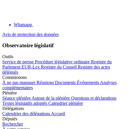
Whatsapp
Avis de protection des données
Observatoire législatif
Outils
Service de presse
Procédure législative ordinaire
Registre du
Parlement
EUR-Lex
Registre du Conseil
Registre des actes
délégués
Commissions
À ne pas manquer
Réunions
Documents
Événements
Analyses
complémentaires
Plénière
Séance plénière
Autour de la plénière
Questions et déclarations
Textes législatifs adoptés
Calendrier plénière
Délégations
Calendrier des délégations
Accueil
Députés
Rechercher