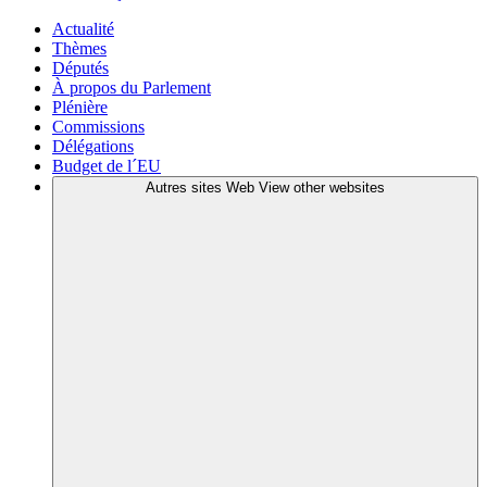
Actualité
Thèmes
Députés
À propos du Parlement
Plénière
Commissions
Délégations
Budget de l´EU
Autres sites Web
View other websites