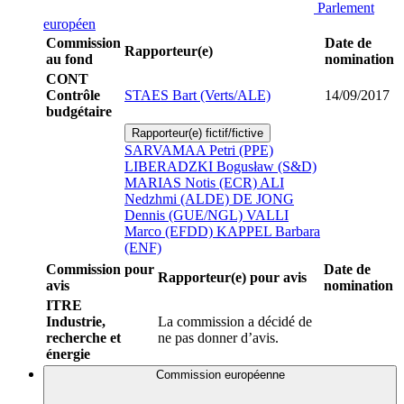
Parlement
européen
Commission
Date de
Rapporteur(e)
au fond
nomination
CONT
Contrôle
STAES Bart (Verts/ALE)
14/09/2017
budgétaire
Rapporteur(e) fictif/fictive
SARVAMAA Petri (PPE)
LIBERADZKI Bogusław (S&D)
MARIAS Notis (ECR)
ALI
Nedzhmi (ALDE)
DE JONG
Dennis (GUE/NGL)
VALLI
Marco (EFDD)
KAPPEL Barbara
(ENF)
Commission pour
Date de
Rapporteur(e) pour avis
avis
nomination
ITRE
Industrie,
La commission a décidé de
recherche et
ne pas donner d’avis.
énergie
Commission européenne