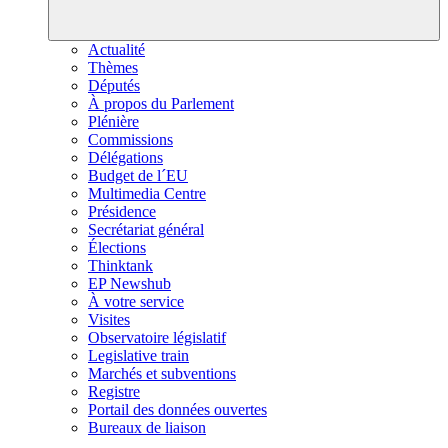
Actualité
Thèmes
Députés
À propos du Parlement
Plénière
Commissions
Délégations
Budget de l´EU
Multimedia Centre
Présidence
Secrétariat général
Élections
Thinktank
EP Newshub
À votre service
Visites
Observatoire législatif
Legislative train
Marchés et subventions
Registre
Portail des données ouvertes
Bureaux de liaison