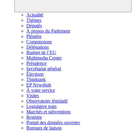
Actualité
Thèmes
Députés
À propos du Parlement
Plénière
Commissions
Délégations
Budget de l´EU
Multimedia Centre
Présidence
Secrétariat général
Élections
Thinktank
EP Newshub
À votre service
Visites
Observatoire législatif
Legislative train
Marchés et subventions
Registre
Portail des données ouvertes
Bureaux de liaison