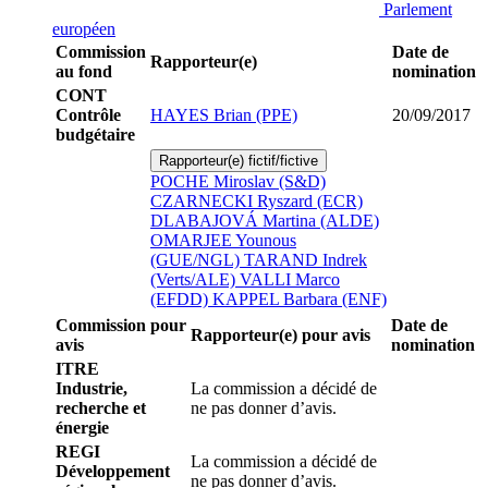
Parlement
européen
Commission
Date de
Rapporteur(e)
au fond
nomination
CONT
Contrôle
HAYES Brian (PPE)
20/09/2017
budgétaire
Rapporteur(e) fictif/fictive
POCHE Miroslav (S&D)
CZARNECKI Ryszard (ECR)
DLABAJOVÁ Martina (ALDE)
OMARJEE Younous
(GUE/NGL)
TARAND Indrek
(Verts/ALE)
VALLI Marco
(EFDD)
KAPPEL Barbara (ENF)
Commission pour
Date de
Rapporteur(e) pour avis
avis
nomination
ITRE
Industrie,
La commission a décidé de
recherche et
ne pas donner d’avis.
énergie
REGI
La commission a décidé de
Développement
ne pas donner d’avis.