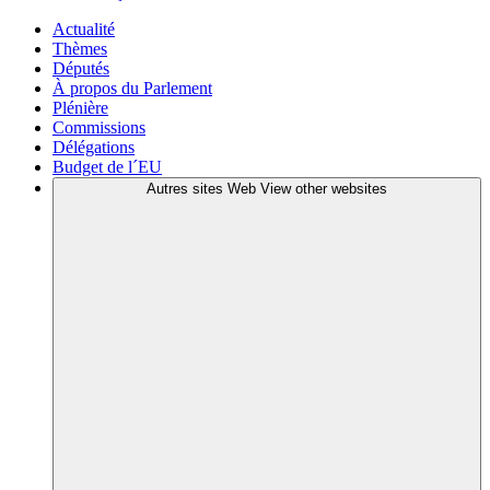
Actualité
Thèmes
Députés
À propos du Parlement
Plénière
Commissions
Délégations
Budget de l´EU
Autres sites Web
View other websites