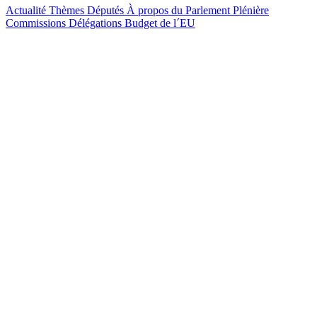
Actualité
Thèmes
Députés
À propos du Parlement
Plénière
Commissions
Délégations
Budget de l´EU