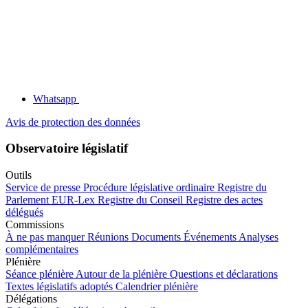
Whatsapp
Avis de protection des données
Observatoire législatif
Outils
Service de presse
Procédure législative ordinaire
Registre du
Parlement
EUR-Lex
Registre du Conseil
Registre des actes
délégués
Commissions
À ne pas manquer
Réunions
Documents
Événements
Analyses
complémentaires
Plénière
Séance plénière
Autour de la plénière
Questions et déclarations
Textes législatifs adoptés
Calendrier plénière
Délégations