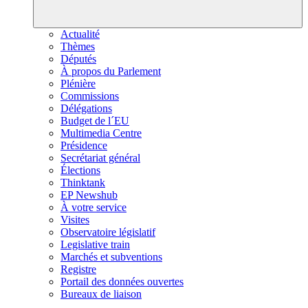
Actualité
Thèmes
Députés
À propos du Parlement
Plénière
Commissions
Délégations
Budget de l´EU
Multimedia Centre
Présidence
Secrétariat général
Élections
Thinktank
EP Newshub
À votre service
Visites
Observatoire législatif
Legislative train
Marchés et subventions
Registre
Portail des données ouvertes
Bureaux de liaison