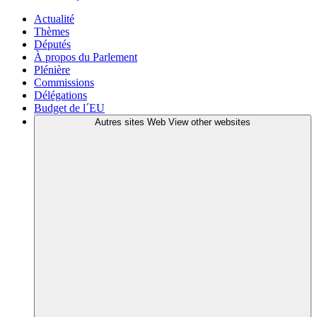
Actualité
Thèmes
Députés
À propos du Parlement
Plénière
Commissions
Délégations
Budget de l´EU
Autres sites Web
View other websites