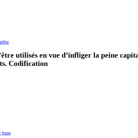
plète
re utilisés en vue d’infliger la peine capita
s. Codification
e base