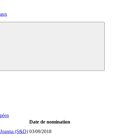
paux
opéen
Date de nomination
oanna (S&D)
03/09/2018