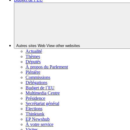
Autres sites Web
View other websites
Actualité
Thèmes
Députés
À propos du Parlement
Plénière
Commissions
Délégations
Budget de l´EU
Multimedia Centre
Présidence
Secrétariat général
Élections
Thinktank
EP Newshub
À votre service
Visites