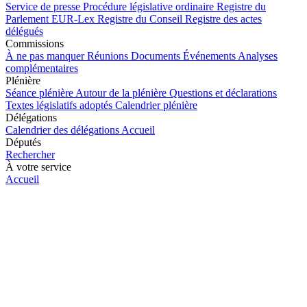
Service de presse
Procédure législative ordinaire
Registre du
Parlement
EUR-Lex
Registre du Conseil
Registre des actes
délégués
Commissions
À ne pas manquer
Réunions
Documents
Événements
Analyses
complémentaires
Plénière
Séance plénière
Autour de la plénière
Questions et déclarations
Textes législatifs adoptés
Calendrier plénière
Délégations
Calendrier des délégations
Accueil
Députés
Rechercher
À votre service
Accueil