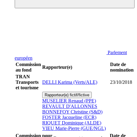
Parlement
européen
Commission
Date de
Rapporteur(e)
au fond
nomination
TRAN
Transports
DELLI Karima (Verts/ALE)
23/10/2018
et tourisme
Rapporteur(e) fictif/fictive
MUSELIER Renaud (PPE)
REVAULT D'ALLONNES
BONNEFOY Christine (S&D)
FOSTER Jacqueline (ECR)
RIQUET Dominique (ALDE)
VIEU Marie-Pierre (GUE/NGL)
Commission pour
Date de