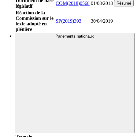
Document de base
COM(2018)0568
01/08/2018
Résumé
législatif
Réaction de la
Commission sur le
SP(2019)393
30/04/2019
texte adopté en
plénière
Parlements nationaux
Type de