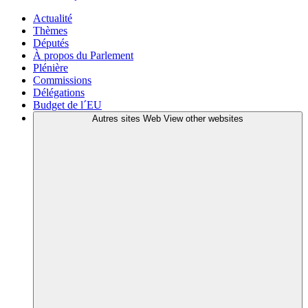
Actualité
Thèmes
Députés
À propos du Parlement
Plénière
Commissions
Délégations
Budget de l´EU
Autres sites Web
View other websites