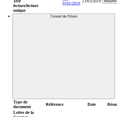
1ère
13/03/2019
Résumé
0191/2019
lecture/lecture
unique
Conseil de l'Union
Type de
Référence
Date
Résu
document
Lettre de la