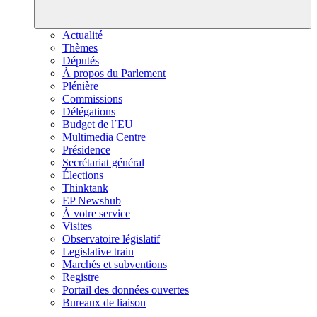
Actualité
Thèmes
Députés
À propos du Parlement
Plénière
Commissions
Délégations
Budget de l´EU
Multimedia Centre
Présidence
Secrétariat général
Élections
Thinktank
EP Newshub
À votre service
Visites
Observatoire législatif
Legislative train
Marchés et subventions
Registre
Portail des données ouvertes
Bureaux de liaison