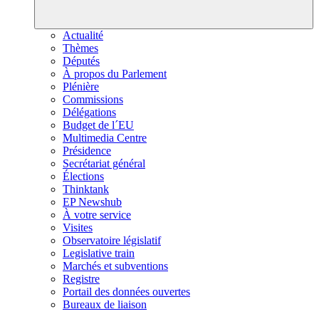
Actualité
Thèmes
Députés
À propos du Parlement
Plénière
Commissions
Délégations
Budget de l´EU
Multimedia Centre
Présidence
Secrétariat général
Élections
Thinktank
EP Newshub
À votre service
Visites
Observatoire législatif
Legislative train
Marchés et subventions
Registre
Portail des données ouvertes
Bureaux de liaison