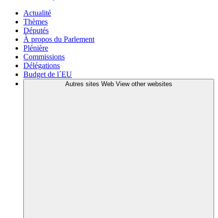
Actualité
Thèmes
Députés
À propos du Parlement
Plénière
Commissions
Délégations
Budget de l´EU
Autres sites Web
View other websites