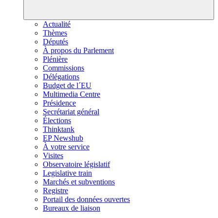
Actualité
Thèmes
Députés
À propos du Parlement
Plénière
Commissions
Délégations
Budget de l´EU
Multimedia Centre
Présidence
Secrétariat général
Élections
Thinktank
EP Newshub
À votre service
Visites
Observatoire législatif
Legislative train
Marchés et subventions
Registre
Portail des données ouvertes
Bureaux de liaison