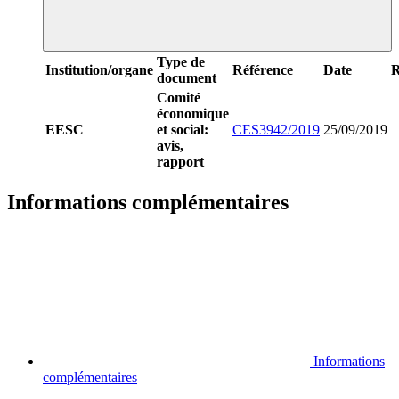
Type de
Institution/organe
Référence
Date
R
document
Comité
économique
EESC
et social:
CES3942/2019
25/09/2019
avis,
rapport
Informations complémentaires
Informations
complémentaires