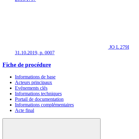
JO L 279I
31.10.2019, p. 0007
Fiche de procédure
Informations de base
Acteurs principaux
Evénements clés
Informations techniques
Portail de documentation
Informations complémentaires
Acte final