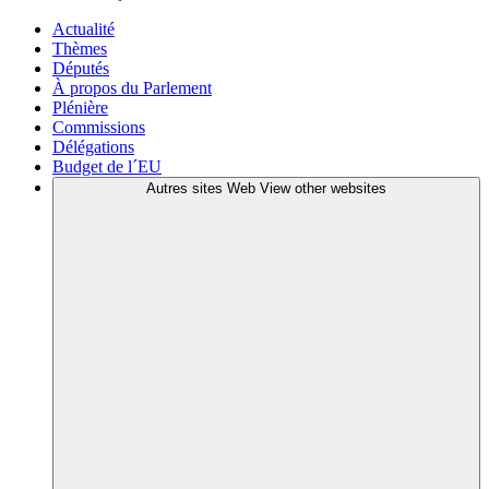
Actualité
Thèmes
Députés
À propos du Parlement
Plénière
Commissions
Délégations
Budget de l´EU
Autres sites Web
View other websites