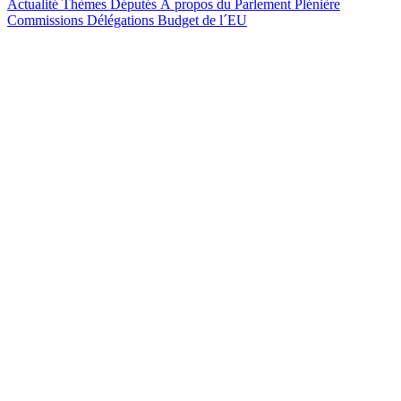
Actualité
Thèmes
Députés
À propos du Parlement
Plénière
Commissions
Délégations
Budget de l´EU