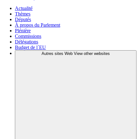
Actualité
Thèmes
Députés
À propos du Parlement
Plénière
Commissions
Délégations
Budget de l´EU
Autres sites Web
View other websites