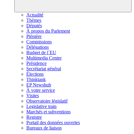
Actualité
Thèmes
Députés
À propos du Parlement
Plénière
Commissions
Délégations
Budget de l´EU
Multimedia Centre
Présidence
Secrétariat général
Élections
Thinktank
EP Newshub
À votre service
Visites
Observatoire législatif
Legislative train
Marchés et subventions
Registre
Portail des données ouvertes
Bureaux de liaison