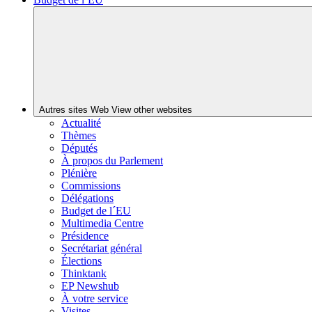
Autres sites Web
View other websites
Actualité
Thèmes
Députés
À propos du Parlement
Plénière
Commissions
Délégations
Budget de l´EU
Multimedia Centre
Présidence
Secrétariat général
Élections
Thinktank
EP Newshub
À votre service
Visites