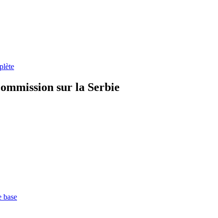
plète
Commission sur la Serbie
e base