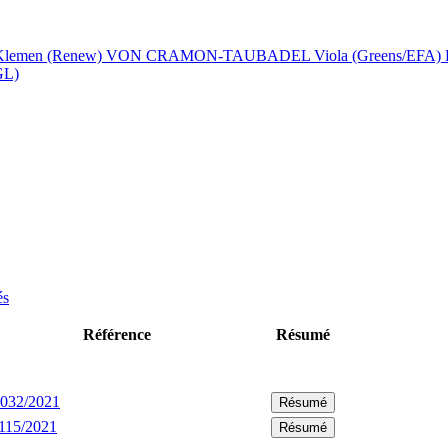
lemen (Renew)
VON CRAMON-TAUBADEL Viola (Greens/EFA)
GL)
és
Référence
Résumé
032/2021
Résumé
115/2021
Résumé