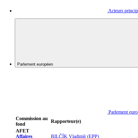
Acteurs princi
Parlement européen
Parlement eur
Commission au
Rapporteur(e)
fond
AFET
Affaires
BILČÍK Vladimír (EPP)