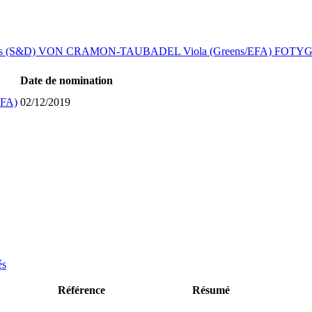
s (S&D)
VON CRAMON-TAUBADEL Viola (Greens/EFA)
FOTYGA
Date de nomination
FA)
02/12/2019
és
Référence
Résumé