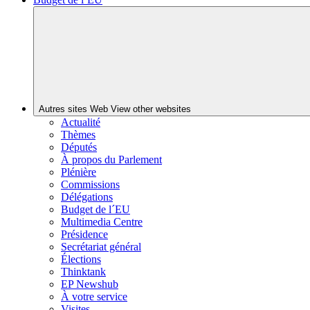
Autres sites Web
View other websites
Actualité
Thèmes
Députés
À propos du Parlement
Plénière
Commissions
Délégations
Budget de l´EU
Multimedia Centre
Présidence
Secrétariat général
Élections
Thinktank
EP Newshub
À votre service
Visites