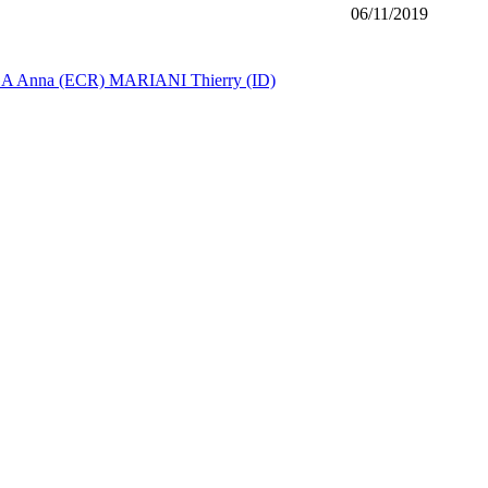
06/11/2019
 Anna (ECR)
MARIANI Thierry (ID)